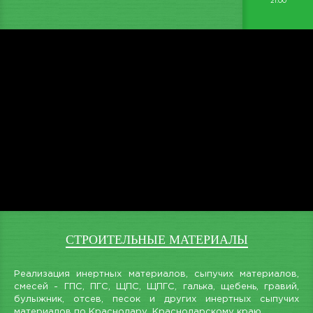
21:00
СТРОИТЕЛЬНЫЕ МАТЕРИАЛЫ
Реализация инертных материалов, сыпучих материалов,
смесей - ГПС, ПГС, ЩПС, ЩПГС, галька, щебень, гравий,
булыжник, отсев, песок и других инертных сыпучих
материалов по Краснодару, Краснодарскому краю.